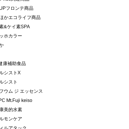
-UPフロンテ商品
ほかエコライフ商品
素&ケイ素SPA
ッホカラー
か
︎健康補助食品
ルシストX
ルシスト
フウム ジ エッセンス
PC Mt.Fuji keiso
康美的水素
ルモンケア
ィルアタック