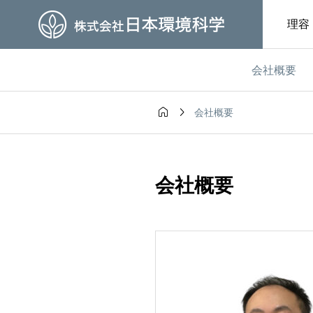
理容
会社概要


会社概要
グ
社長ブログ

参加者募集中
開運コラム
会社概要