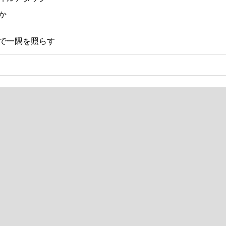
か
で一隅を照らす