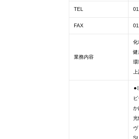
TEL
01
FAX
01
化
健
業務内容
環
上
⚫
ビ
か
光
ヴ
S