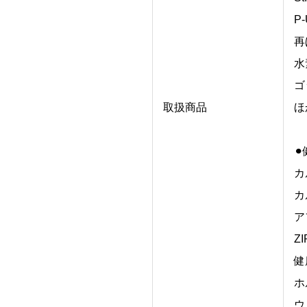
P
再
水
ゴ
取扱商品
ほ
⚫
カ
カ
ア
ZI
健
ホ
ウ