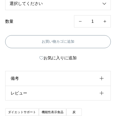
¥
3
,
8
8
D
数量
8
D
B
お買い物カゴに追加
L
A
お気に入りに追加
C
K
C
備考
O
レビュー
重さ
該当なし
F
F
内容量
33g, 99g
以前にこの商品を購入したことのあるログイン済
E
ダイエットサポート
機能性表示食品
炭
みのユーザーのみレビューを残すことができま