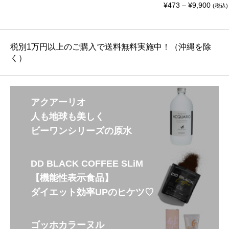
価
¥
473
–
¥
9,900
(税込)
格
帯
:
¥
4
税別1万円以上のご購入で送料無料実施中！（沖縄を除
7
3
く）
–
¥
9
,
9
0
アクアーリオ
0
人も地球も美しく
ビーワンシリーズの原水
DD BLACK COFFEE SLiM
【機能性表示食品】
ダイエット効率UPのヒケツ♡
ゴッホカラーヌル