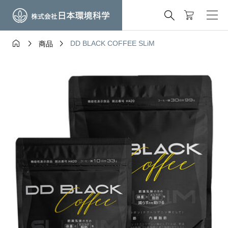




DD BLACK COFFEE SLiM
商品