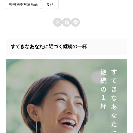
E
軽減税率対象商品
食品
す。
S
L



i
M
すてきなあなたに近づく継続の一杯
個