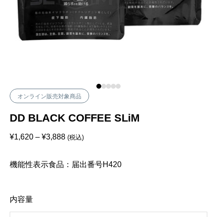
オンライン販売対象商品
DD BLACK COFFEE SLiM
価
¥
1,620
–
¥
3,888
(税込)
格
帯
:
機能性表示食品：届出番号H420
¥
1
,
6
2
内容量
0
–