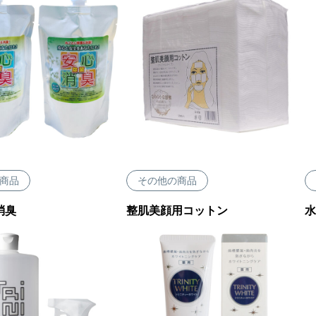
商品
その他の商品
消臭
整肌美顔用コットン
水