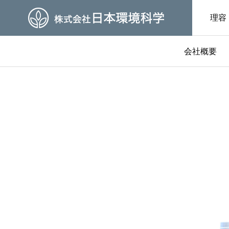
理容
会社概要
グ
社長ブログ

参加者募集中
開運コラム