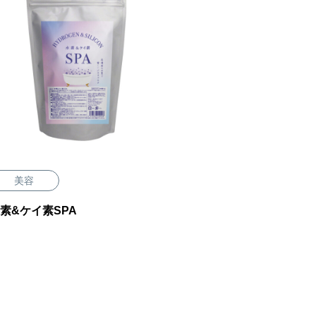
美容
素&ケイ素SPA