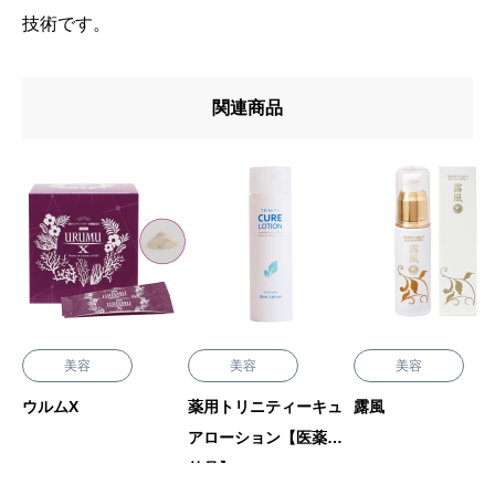
技術です。
関連商品
美容
美容
美容
ウルムX
薬用トリニティーキュ
露風
アローション【医薬部
外品】