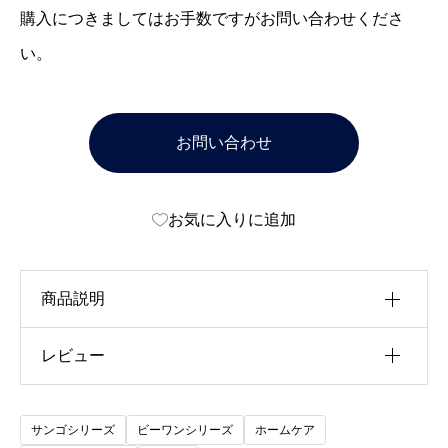
購入につきましてはお手数ですがお問い合わせくださ
い。
お問い合わせ
お気に入りに追加
商品説明
レビュー
発酵穀物・水溶性珪素含有食品
以前にこの商品を購入したことのあるログイン済
サンゴシリーズ
ビーワンシリーズ
ホームケア
みのユーザーのみレビューを残すことができま