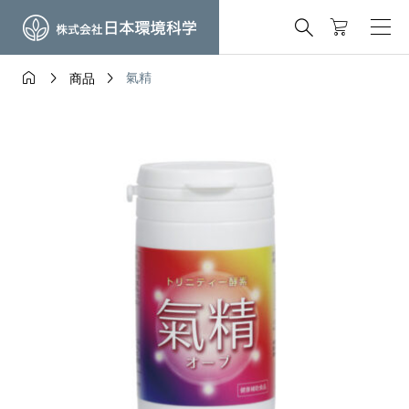




氣精
商品