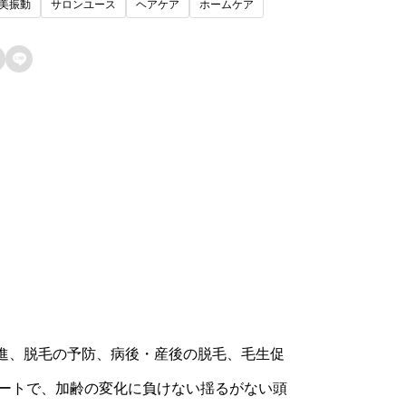
超美振動
サロンユース
ヘアケア
ホームケア
ン済みのユーザーのみレビューを残すこ
ができます。

進、脱毛の予防、病後・産後の脱毛、毛生促
ポートで、加齢の変化に負けない揺るがない頭