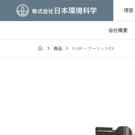
理容
会社概要



P-UP ヘアーリッチEX
商品
グ
社長ブログ

参加者募集中
開運コラム