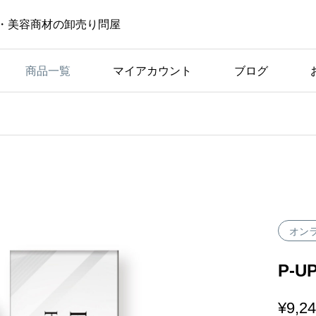
・美容商材の卸売り問屋
商品一覧
マイアカウント
ブログ
社長ブログ
失敗しないメンズパーマ
オン
P-
¥
9,2