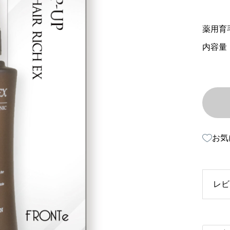
薬用育
内容量：
お気
レビ
以