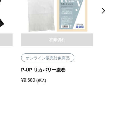

在庫切れ
オンライン販売対象商品
オンライン
P-UP リカバリー腹巻
P-UP ル・
¥
9,680
¥
2,970
(税込)
(税込)