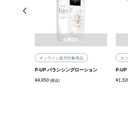

在庫切れ
品
オンライン販売対象商品
オ
トレートアイロ
P-UP バランシングローション
P-U
¥
4,950
¥
1,32
(税込)