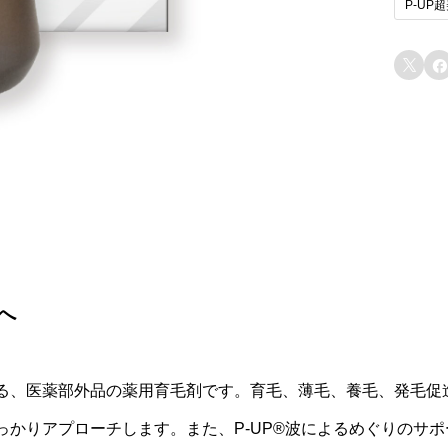
P-UP
イ
と


へ
る、医薬部外品の薬用育毛剤です。育毛、薄毛、養毛、発毛促
っかりアプローチします。また、P-UP®波によるめぐりのサ