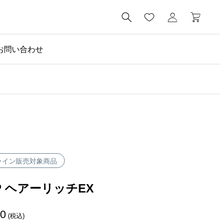

お問い合わせ
社長ブログ

京都と草加でビーワン
ライン販売対象商品
UP ヘアーリッチEX
40
(税込)