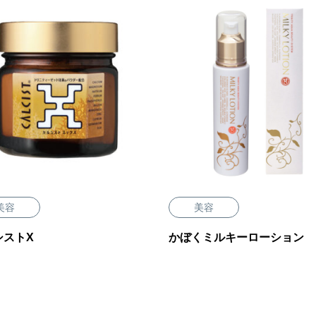
美容
美容
シストX
かぼくミルキーローション