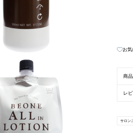
お気
商品
レビ
ビ
テ
以
せ
サロン
イ
と