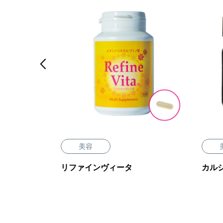

美容
リファインヴィータ
カル