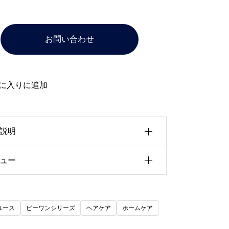
お問い合わせ
に入りに追加
説明
ュー
ーワンの原水をベースに、光触媒トリニ
ィーゼットを配合し、若干の粘性をもた
前にこの商品を購入したことのあるログ
たローションです
ユース
ビーワンシリーズ
ヘアケア
ホームケア
ン済みのユーザーのみレビューを残すこ
ができます。