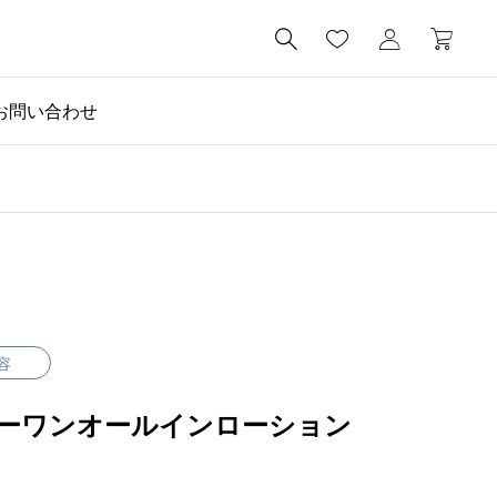

お問い合わせ
社長ブログ

京都と草加でビーワン
容
ーワンオールインローション