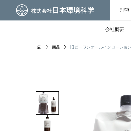
理容
会社概要



旧ビーワンオールインローショ
商品
グ
社長ブログ

参加者募集中
開運コラム