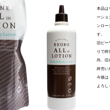
本品は
ーショ
ンロー
す。
旧ビー
りで終
尚、旧
終売い
今後は
よろし