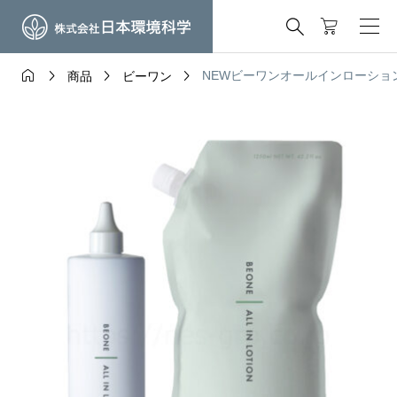





NEWビーワンオールインローショ
商品
ビーワン