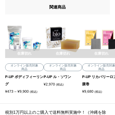
関連商品
在庫切れ
在庫切れ
在庫切れ
オンライン販売対象
オンライン販売対象
オンライン販売対
商品
商品
商品
P-UP ボディフィーリン
P-UP ル・ソワン
P-UP リカバリーロ
グ
腹巻
¥
2,970
(税込)
価
¥
473
–
¥
9,900
¥
9,680
(税込)
(税込)
格
帯
:
¥
4
税別1万円以上のご購入で送料無料実施中！（沖縄を除
7