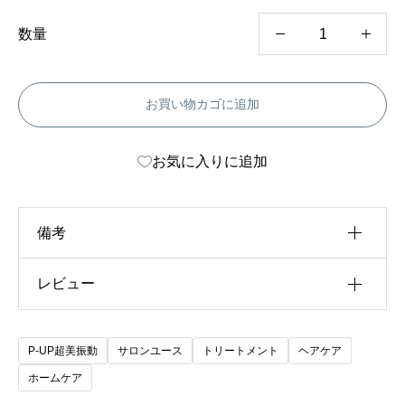
–
¥
P
9
数量
,
-
6
8
U
0
お買い物カゴに追加
P
C
お気に入りに追加
R
E
A
備考
水
レビュー
内容量
480g, 1000g
素
イ
以前にこの商品を購入したことのあるログイン済
オ
P-UP超美振動
サロンユース
トリートメント
ヘアケア
みのユーザーのみレビューを残すことができま
ン
ホームケア
す。
ト