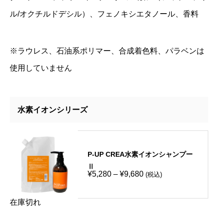
ル/オクチルドデシル）、フェノキシエタノール、香料
※ラウレス、石油系ポリマー、合成着色料、パラベンは
使用していません
水素イオンシリーズ
P-UP CREA水素イオンシャンプー
Ⅱ
価
¥
5,280
–
¥
9,680
(税込)
格
帯
:
在庫切れ
¥
5