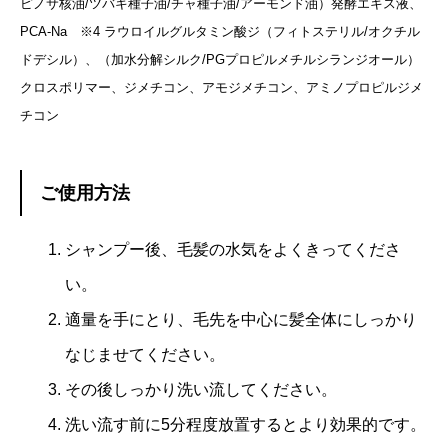
ピノサ核油/ツバキ種子油/チャ種子油/アーモンド油）発酵エキス液、
PCA-Na ※4 ラウロイルグルタミン酸ジ（フィトステリル/オクチル
ドデシル）、（加水分解シルク/PGプロピルメチルシランジオール）
クロスポリマー、ジメチコン、アモジメチコン、アミノプロピルジメ
チコン
ご使用方法
シャンプー後、毛髪の水気をよくきってくださ
い。
適量を手にとり、毛先を中心に髪全体にしっかり
なじませてください。
その後しっかり洗い流してください。
洗い流す前に5分程度放置するとより効果的です。