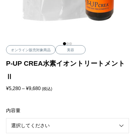
オンライン販売対象商品
美容
P-UP CREA水素イオントリートメント
Ⅱ
価
¥
5,280
–
¥
9,680
(税込)
格
帯
:
¥
内容量
5
,
2
8
0