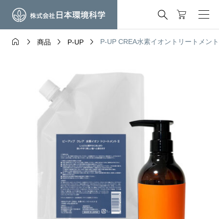





P-UP CREA水素イオントリートメン
商品
P-UP