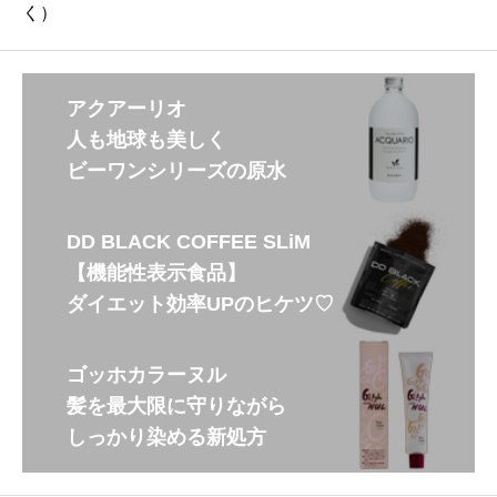
3
く）
–
¥
9
,
9
0
アクアーリオ
0
人も地球も美しく
ビーワンシリーズの原水
DD BLACK COFFEE SLiM
【機能性表示食品】
ダイエット効率UPのヒケツ♡
ゴッホカラーヌル
髪を最大限に守りながら
しっかり染める新処方