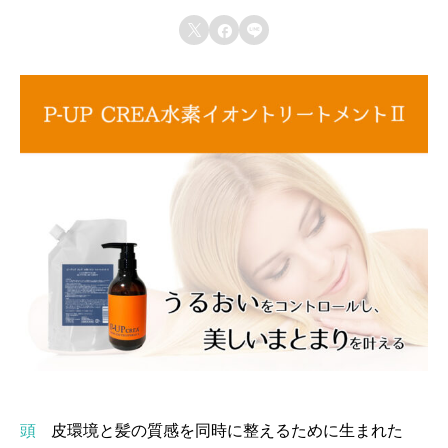
リ



ー
ト
メ
ン
ト
Ⅱ
個
頭皮環境と髪の質感を同時に整えるために生まれた