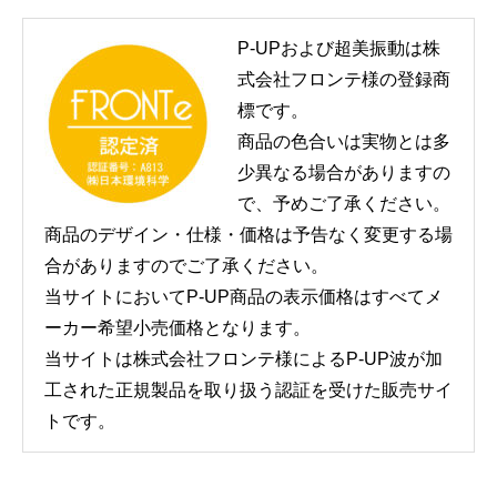
,
2
8
P-UPおよび超美振動は株
0
–
式会社フロンテ様の登録商
¥
標です。
9
,
商品の色合いは実物とは多
6
8
少異なる場合がありますの
0
で、予めご了承ください。
商品のデザイン・仕様・価格は予告なく変更する場
合がありますのでご了承ください。
当サイトにおいてP-UP商品の表示価格はすべてメ
ーカー希望小売価格となります。
当サイトは株式会社フロンテ様によるP-UP波が加
工された正規製品を取り扱う認証を受けた販売サイ
トです。