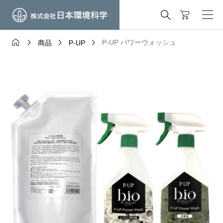





P-UP パワーウォッシュ
商品
P-UP