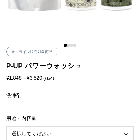
オンライン販売対象商品
P-UP パワーウォッシュ
価
¥
1,848
–
¥
3,520
(税込)
格
帯
:
洗浄剤
¥
1
,
8
4
用途・内容量
8
–
¥
3