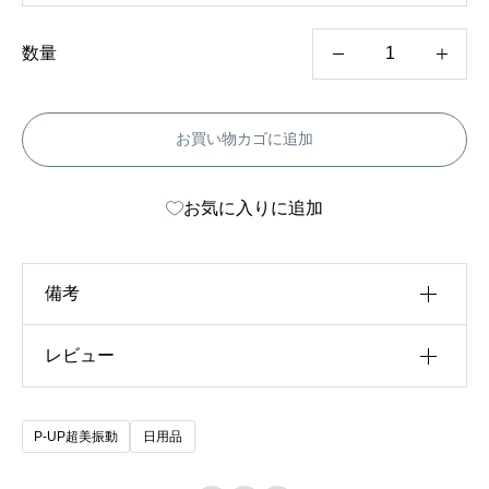
,
5
2
P
数量
0
-
U
お買い物カゴに追加
P
パ
お気に入りに追加
ワ
ー
ウ
備考
ォ
レビュー
用途・内容量
日常用480ml, しつこい汚れ用480ml, 詰替
ッ
用1000ml
シ
以前にこの商品を購入したことのあるログイン済
ュ
P-UP超美振動
日用品
みのユーザーのみレビューを残すことができま
個
す。