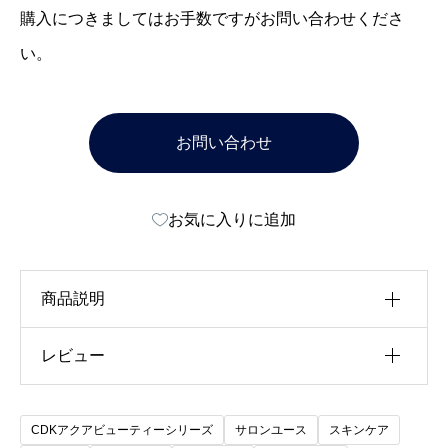
購入につきましてはお手数ですがお問い合わせくださ
い。
お問い合わせ
お気に入りに追加
商品説明
レビュー
全身用ジェル状化粧水
無香料・無着色料・無鉱物油・ノンパラベン・ノ
以前にこの商品を購入したことのあるログイン済
ンシリコン・ノンアルコール
CDKアクアビューティーシリーズ
サロンユース
スキンケア
みのユーザーのみレビューを残すことができま