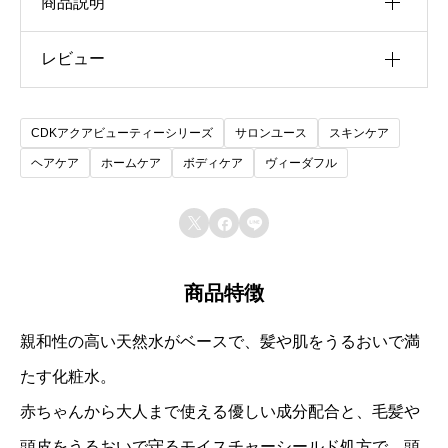
商品説明
レビュー
全身用化粧水
無香料・無着色料・無鉱物油・ノンパラベン・ノ
以前にこの商品を購入したことのあるログイン済
ンシリコン・ノンアルコール
CDKアクアビューティーシリーズ
サロンユース
スキンケア
みのユーザーのみレビューを残すことができま
ヘアケア
ホームケア
ボディケア
ヴィーダフル
す。



商品特徴
親和性の高い天然水がベースで、髪や肌をうるおいで満
たす化粧水。
赤ちゃんから大人まで使える優しい成分配合と、毛髪や
頭皮をうるおいで守るモイスチャーシールド処方で、頭